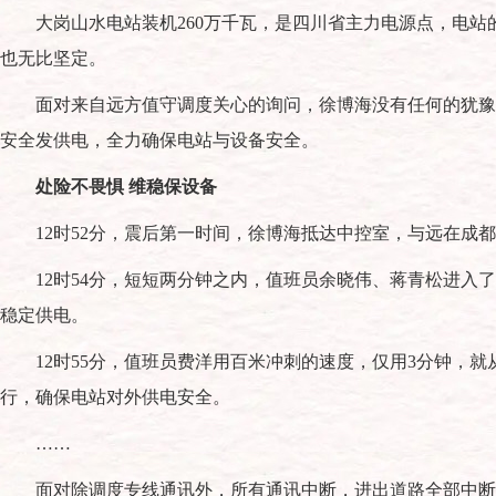
大岗山水电站装机260万千瓦，是四川省主力电源点，电
也无比坚定。
面对来自远方值守调度关心的询问，徐博海没有任何的犹豫
安全发供电，全力确保电站与设备安全。
处险不畏惧 维稳保设备
12时52分，震后第一时间，徐博海抵达中控室，与远在
12时54分，短短两分钟之内，值班员余晓伟、蒋青松进入
稳定供电。
12时55分，值班员费洋用百米冲刺的速度，仅用3分钟，
行，确保电站对外供电安全。
……
面对除调度专线通讯外，所有通讯中断，进出道路全部中断