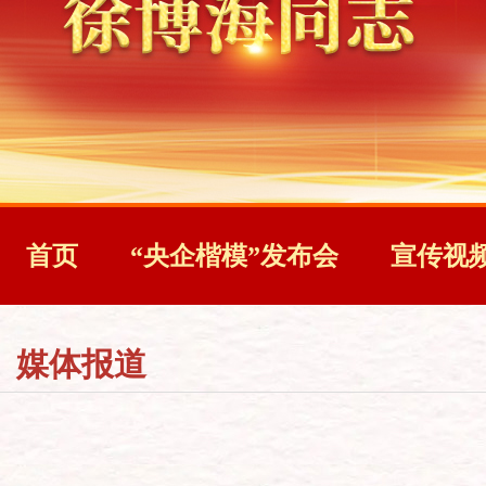
首页
“央企楷模”发布会
宣传视
媒体报道