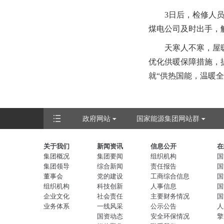
3日后，检修人
煤电公司及时出手，
天寒人不寒，屋
优化供暖保障措施，
就“供热国能，温暖全
政府网站
国家能源集团网站群
关于我们
新闻资讯
信息公开
在
集团概况
集团要闻
组织机构
国
集团领导
综合新闻
责任报告
国
董事会
党的建设
工商综合信息
国
组织机构
科技创新
人事信息
国
企业文化
社会责任
主要财务情况
国
业务体系
一线风采
公示公告
人
国资动态
安全环保情况
擎