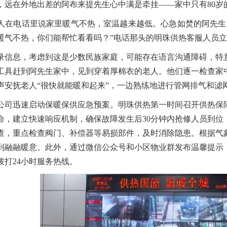
初，远在外地出差的阿布来提先生心中满是牵挂——家中只有80岁
人在电话里说家里暖气不热，室温越来越低。心急如焚的阿先生
暖气不热，你们能帮忙看看吗？”电话那头的明珠供热客服人员立
录信息，考虑到这是少数民族家庭，可能存在语言沟通障碍，特意
工具赶到阿先生家中，见到穿着厚棉衣的老人。他们逐一检查家
声安抚老人“很快就能暖和起来”，一边熟练地进行管网排气和滤
公司迅速启动保暖保供应急预案。明珠供热第一时间召开供热保
待命，建立快速响应机制，确保故障发生后30分钟内抢修人员到
查，重点检查阀门、补偿器等易损部件，及时消除隐患。根据气
到融融暖意。此外，通过微信公众号和小区物业群发布温馨提示
拨打24小时服务热线。