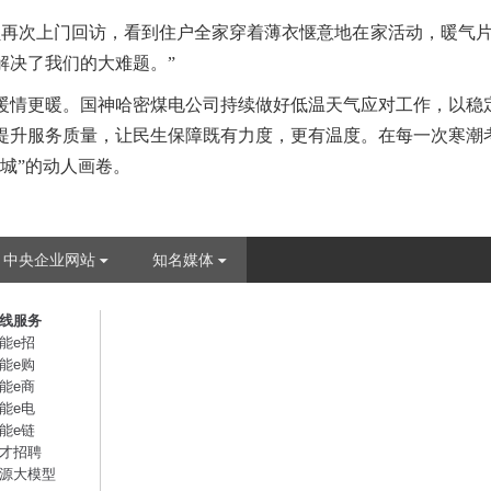
员再次上门回访，看到住户全家穿着薄衣惬意地在家活动，暖气片
解决了我们的大难题。”
暖情更暖。国神哈密煤电公司持续做好低温天气应对工作，以稳
提升服务质量，让民生保障既有力度，更有温度。在每一次寒潮
城”的动人画卷。
中央企业网站
知名媒体
线服务
能e招
能e购
能e商
能e电
能e链
才招聘
源大模型