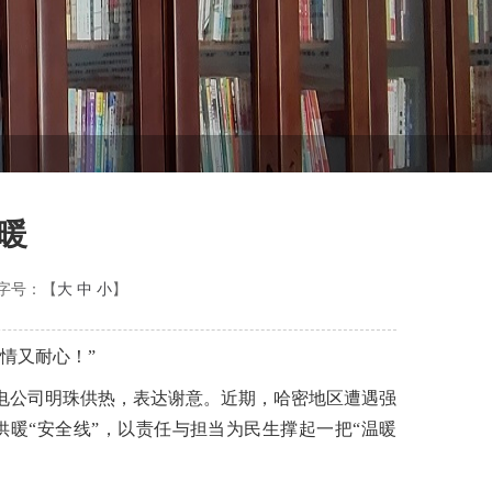
暖
字号：【
大
中
小
】
情又耐心！”
煤电公司明珠供热，表达谢意。近期，哈密地区遭遇强
暖“安全线”，以责任与担当为民生撑起一把“温暖