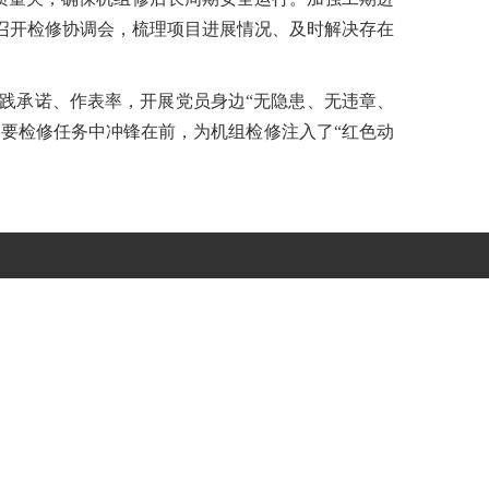
召开检修协调会，梳理项目进展情况、及时解决存在
、践承诺、作表率，开展党员身边“无隐患、无违章、
重要检修任务中冲锋在前，为机组检修注入了“红色动