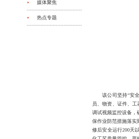
媒体聚焦
热点专题
该公司坚持“安
员、物资、证件、工
调试视频监控设备，
保作业防范措施落实
修后安全运行200
化工艺质量管控，严