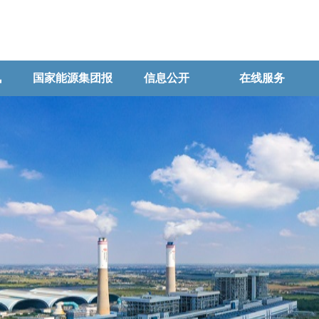
讯
国家能源集团报
信息公开
在线服务