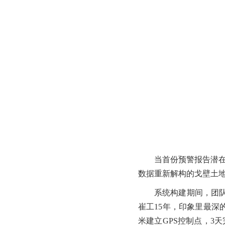
当首份预警报告潜
数据重新解构的戈壁土
系统构建期间，团
崔工15年，印象里最深
米建立GPS控制点，3