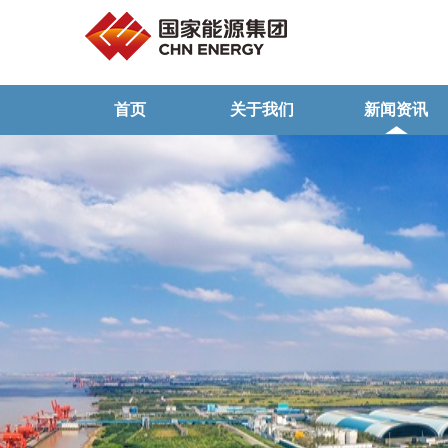
首页
关于我们
新闻资讯