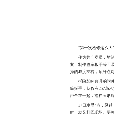
“第一次检修这么大
作为共产党员，樊
案，制作盘车扳手等工
择的45度左右，顶升点
拆除影响顶升的附
筒扳手，从仅有257
声合在一起，撞在圆形
17日凌晨4点，经
时，就又赶回现场。要