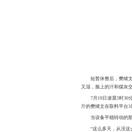
短暂休整后，樊绪
又湿，脸上的汗和煤灰
7月19日凌晨5时
斤的樊绪文在取料平台
当设备平稳转动的
“这么多天，从没