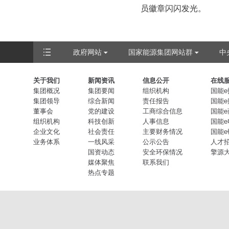
员徽章闪闪发光。
政府网站
国家能源集团网站群
中
关于我们
新闻资讯
信息公开
在线
集团概况
集团要闻
组织机构
国能e
集团领导
综合新闻
责任报告
国能e
董事会
党的建设
工商综合信息
国能e
组织机构
科技创新
人事信息
国能e
企业文化
社会责任
主要财务情况
国能e
业务体系
一线风采
公示公告
人才
国资动态
安全环保情况
擎源
媒体聚焦
联系我们
热点专题