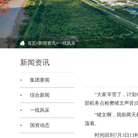
首页
>
新闻资讯
>
一线风采
新闻资讯
集团要闻
“大家辛苦了，计划
综合新闻
部机务点检樊绪文声音
一线风采
“绪文啊，我前两
荡着。
国资动态
时间回到7月3日1