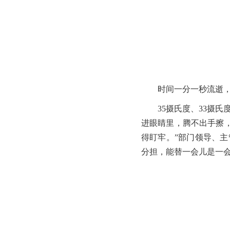
时间一分一秒流逝，
35摄氏度、33摄
进眼睛里，腾不出手擦
得盯牢。”部门领导、
分担，能替一会儿是一