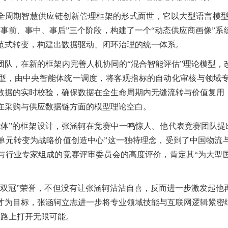
以全周期智慧供应链创新管理框架的形式面世，它以大型语言模
“事前、事中、事后”三个阶段，构建了一个“动态供应商画像”
范式转变，构建出数据驱动、闭环治理的统一体系。
团队，在新的框架内完善人机协同的“混合智能评估”理论模型，
模型，由中央智能体统一调度，将客观指标的自动化审核与领域
数据的实时校验，确保数据在全生命周期内无缝流转与价值复用
在采购与供应数据链方面的模型理论空白。
能体”的框架设计，张涵轲在竞赛中一鸣惊人。他代表竞赛团队提
单元转变为战略价值创造中心”这一独特理念，受到了中国物流
与行业专家组成的竞赛评审委员会的高度评价，肯定其“为大型
“双冠”荣誉，不但没有让张涵轲沾沾自喜，反而进一步激发起他
才为目标，张涵轲立志进一步将专业领域技能与互联网逻辑紧密
延路上打开无限可能。