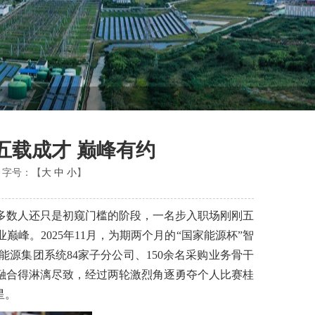
五载成才 巅峰有约
字号：【
大
中
小
】
多数人还只是初窥门槛的阶段，一名步入职场刚刚五
峰。2025年11月，为期两个月的“国家能源杯”智
源集团系统84家子分公司、150余名采购业务骨干
融合得淋漓尽致，经过两轮激烈角逐勇夺个人比赛桂
星。