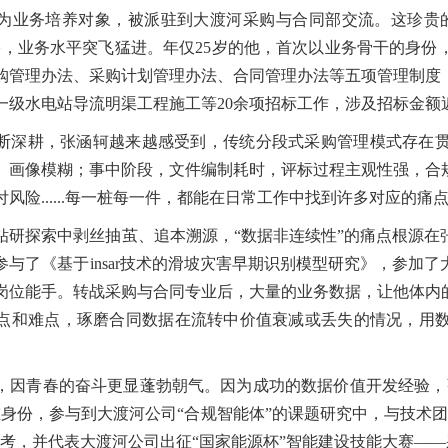
为业务培养对象，被派驻到大渡河采购与合同部交流。这珍贵
络，业务水平突飞猛进。年仅25岁的他，首次以业务骨干的身份
购管理办法、采购计划管理办法、合同管理办法等五项管理制度
一级水电站导流明渠工程施工等20余项招标工作，涉及招标金额
断深耕，张涵轲越来越感受到，传统分段式采购管理模式存在
、画像模糊；事中阶段，文件编制耗时，评标过程主观性强，合
风险......每一桩每一件，都能在日常工作中找到许多对应的痛
钻研探索中剥丝抽茧、追本溯源，“数据非连续性”的痛点根源在
参与了《基于insar技术的滑坡灾害早期识别模型研究》，参加
岗位能手。转战采购与合同专业后，大量的业务数据，让他体内
点和难点，琢磨合同数据在流转中价值衰减或丢失的情况，用
，因青春的奋斗更显蓬勃朝气。因为成功的数据价值开发经验，
重身份，参与到大渡河公司“合规智能体”的课题研究中，与技术
思考，并代表大渡河公司出征“国家能源杯”智能建设技能大赛—