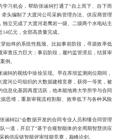
的学习机会，帮助张涵轲打通了“自上而下、自下而
，牵头编制了大渡河公司采购管理办法、供应商管理
，独立完成了大渡河老鹰岩一级、二级两个水电站主
近14亿元，全部高质量完成。
贯穿始终的系统性瓶颈。比如事前阶段，寻源效率低
规审查压力巨大；事后阶段，履约监管滞后，结算审
点案例。
张涵轲的视线中徐徐呈现。早在库坝监测岗位期间，
了大渡河公司组织的大数据建模竞赛，获得一等奖，被
的信息化基因再度活跃，他本能地将大学所学与合同
数据思维，重新审视流程割裂、效率低下与各种风险
张涵轲以“会数据开发的合同专业人员和懂合同管理
团队一道，开启了“基于合规智能体的全周期智慧供应
—采购供应链智能评审技能竞赛，巅峰论剑。