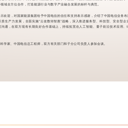
等领域全方位合作，打造能源行业与数字产业融合发展的标杆与典范。
表示欢迎，对国家能源集团给予中国电信的信任和支持表示感谢，介绍了中国电信业务布
新质生产力发展，全面实施“云改数转智惠”战略，深入推进服务型、科技型、安全型企
切沟通，在双方现有长期良好合作基础上，持续拓宽在人工智能、量子前沿技术应用、
席科学家、中国电信总工程师，双方有关部门和子分公司负责人参加会谈。