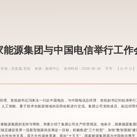
家能源集团与中国电信举行工作
作者：刘宏森,毛忱
来源：新闻中心
发布时间：2026-05-26
字号：【
大
中
小
】
总经理、党组副书记冯来法一行赴中国电信，与中国电信总经理、党组副书记刘桂清举行
、人工智能、量子技术在能源领域的应用创新进行交流。集团公司党组成员、副总经理
国家能源集团的支持与帮助，简要介绍了集团公司生产经营情况。他表示，国家能源集团
锚定建设世界一流新型能源供应商这一目标，积极推进“三个转型”，加快“数智国能”
略合作伙伴关系，双方合作成效显著。面向“十五五”，国家能源集团愿与中国电信携手