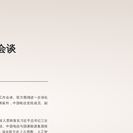
会谈
工作会谈。双方围绕进一步深化
傅振邦，中国电信党组成员、副
深入贯彻落实习近平总书记三次
建设。中国电信与国家能源集团保
，深化双方在上云用数、人工智