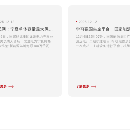
25-12-12
2025-12-12
人民网：宁夏单体容量最大风电项目首台风机吊装...
月9日，国家能源集团龙源电力宁夏公
12月4日22时07分，国家能源集团
相关负责人介绍，龙源电力宁夏腾格
清远电厂二期扩建项目3号机组首次
沙戈荒”新能源基地海原100万千瓦风
一次成功，主辅设备运行平稳，机
项目近日顺利完成首台风机吊装，标
系统参数正常，为3号机组168小时
着宁夏单体容量最大风电项目全面转
成功打下坚实基础，为决胜四季度
设备安装关键阶段。
现“十四五”规划目标圆满收官注入强
力。
解更多
了解更多