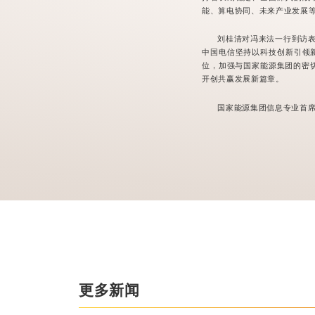
能、算电协同、未来产业发展
刘桂清对冯来法一行到访
中国电信坚持以科技创新引领
位，加强与国家能源集团的密
开创共赢发展新篇章。
国家能源集团信息专业首
更多新闻