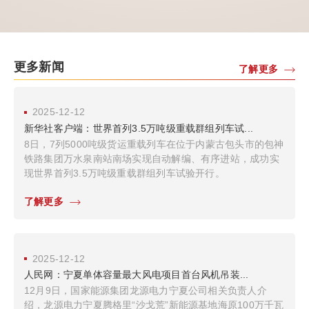
更多新闻
了解更多
2025-12-12
新华社客户端：世界首列3.5万吨级重载群组列车试...
8日，7列5000吨级货运重载列车在位于内蒙古包头市的包神
铁路集团万水泉南站南场实现自动解编、有序进站，成功实
现世界首列3.5万吨级重载群组列车试验开行。
了解更多
2025-12-12
人民网：宁夏单体容量最大风电项目首台风机吊装...
12月9日，国家能源集团龙源电力宁夏公司相关负责人介
绍，龙源电力宁夏腾格里“沙戈荒”新能源基地海原100万千瓦