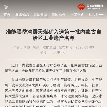
首页
资讯动态
集团介绍
集团业务
科技创新
社会责任
首页
/
资讯动态
/
综合新闻
准能黑岱沟露天煤矿入选第一批内蒙古自
治区工业遗产名单
作者：李博
来源：准能集团
发布时间：2026-06-03
字号：【
大
中
小
】
近日，内蒙古自治区工信厅公布了第一批内蒙古自治区工业
遗产名单，准能集团黑岱沟露天煤矿工业遗存成功入选。
黑岱沟露天煤矿遗产项目包含生产遗迹、退役设备、生产场
所、史籍文献等4大类15项核心物项，具有历史、科技、社会、
艺术等多方面价值。该矿是新中国首座自主设计、建设、运营的
特大型露天煤矿，首创全国煤电路一体化运营实践典范，是国家
能源工业战略西移的标志性工程，
是露天采矿装备从引进消化到
自主创新的试验场与孵化器
，成为我国露天采矿技术创新输出基