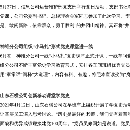
5月27日，信息公司运营维护部党支部举行党日活动，支部书
党课，公司党委副书记、总经理徐会军同志参加了此次学习。李
是、敢闯新路，依靠群众，勇于胜利”的井冈山精神。真正将“井冈
神维分公司组织“小马扎”形式党史课堂进一线
6月初，神维分公司一线“小马扎”党史课堂正式开课，一线车间
维分公司不断丰富党史学习教育形式，安排各车间班组优秀党员
用“家常话”阐释“大道理”，内容有料、有趣，将照本宣读变为“身.
山东石横公司创新移动课堂学党史
2021年4月12日，山东石横公司在早班车上组织开展了学党
让基层员工深入思考讨论。“历史是最好的老师，我们党有着百
面貌和优异成绩迎接建党100周年。”党员吴修国如是说道。党员龙